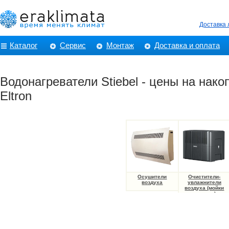
Доставка
Каталог
Сервис
Монтаж
Доставка и оплата
Водонагреватели Stiebel - цены на нако
Eltron
Осушители
Очистители-
воздуха
увлажнители
воздуха (мойки
воздуха)